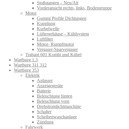
Stoßstangen – Neu/Alt
Vorderansicht rechts, links, Bodengruppe
Motor
Gummi Profile Dichtungen
Kupplung
Kurbelwelle
Lüftergehäuse – Kühlsystem
Luftfilter
Motor- Rumpfmotor
Vergaser-Sparvergaser
Trabant 601 Kombi und Kübel
Wartburg 1.3
Wartburg 311 312
Wartburg 353
Elektrik
Anlasser
Anzeigegeräte
Batterie
Beleuchtung hinten
Beleuchtung vorn
Drehstromlichtmaschine
Schalter
Scheibenwaschanlage
Zündung
Fahrwerk