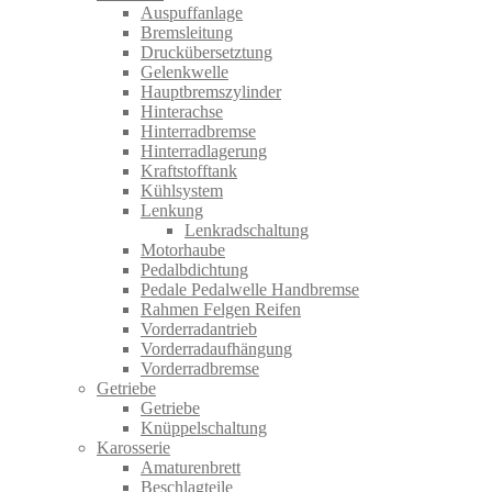
Auspuffanlage
Bremsleitung
Druckübersetztung
Gelenkwelle
Hauptbremszylinder
Hinterachse
Hinterradbremse
Hinterradlagerung
Kraftstofftank
Kühlsystem
Lenkung
Lenkradschaltung
Motorhaube
Pedalbdichtung
Pedale Pedalwelle Handbremse
Rahmen Felgen Reifen
Vorderradantrieb
Vorderradaufhängung
Vorderradbremse
Getriebe
Getriebe
Knüppelschaltung
Karosserie
Amaturenbrett
Beschlagteile