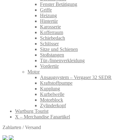
Fenster Betätigung
Griffe
Heizung
Hintertür
Karosserie
Kofferraum
Schiebedach
Schlösser
Sitze und Schienen
Stoßstangen
Tür-/Innenverkleidung
Vordertür
Motor
Ansaugsystem – Vergaser 32 SEDR
Kraftstoffpumpe
Kupplung
Kurbelwelle
Motorblock
Zylinderkopf
Wartburg Tourist
X – Merchandise Fanartikel
Zahlarten / Versand