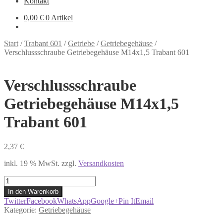
Kontakt
0,00
€
0 Artikel
Start
/
Trabant 601
/
Getriebe
/
Getriebegehäuse
/
Verschlussschraube Getriebegehäuse M14x1,5 Trabant 601
Verschlussschraube
Getriebegehäuse M14x1,5
Trabant 601
2,37
€
inkl. 19 % MwSt.
zzgl.
Versandkosten
Verschlussschraube
Getriebegehäuse
In den Warenkorb
M14x1,5
Twitter
Facebook
WhatsApp
Google+
Pin It
Email
Trabant
Kategorie:
Getriebegehäuse
601