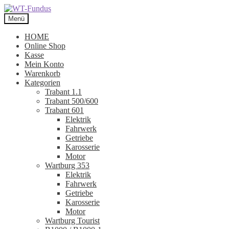
Zur
Zum
Navigation
Inhalt
Menü
springen
springen
HOME
Online Shop
Kasse
Mein Konto
Warenkorb
Kategorien
Trabant 1.1
Trabant 500/600
Trabant 601
Elektrik
Fahrwerk
Getriebe
Karosserie
Motor
Wartburg 353
Elektrik
Fahrwerk
Getriebe
Karosserie
Motor
Wartburg Tourist