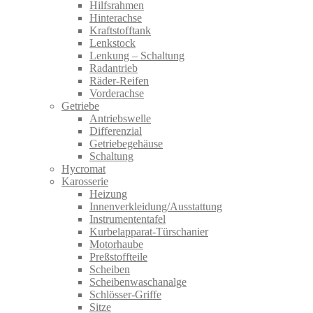
Hilfsrahmen
Hinterachse
Kraftstofftank
Lenkstock
Lenkung – Schaltung
Radantrieb
Räder-Reifen
Vorderachse
Getriebe
Antriebswelle
Differenzial
Getriebegehäuse
Schaltung
Hycromat
Karosserie
Heizung
Innenverkleidung/Ausstattung
Instrumententafel
Kurbelapparat-Türschanier
Motorhaube
Preßstoffteile
Scheiben
Scheibenwaschanalge
Schlösser-Griffe
Sitze