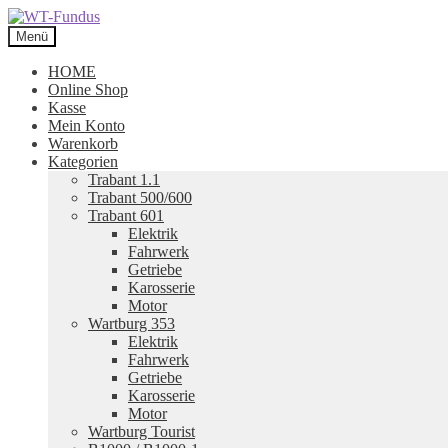
Zur
Zum
Navigation
Inhalt
Menü
springen
springen
HOME
Online Shop
Kasse
Mein Konto
Warenkorb
Kategorien
Trabant 1.1
Trabant 500/600
Trabant 601
Elektrik
Fahrwerk
Getriebe
Karosserie
Motor
Wartburg 353
Elektrik
Fahrwerk
Getriebe
Karosserie
Motor
Wartburg Tourist