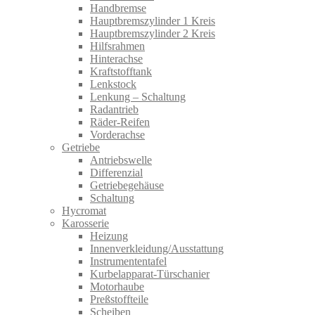
Handbremse
Hauptbremszylinder 1 Kreis
Hauptbremszylinder 2 Kreis
Hilfsrahmen
Hinterachse
Kraftstofftank
Lenkstock
Lenkung – Schaltung
Radantrieb
Räder-Reifen
Vorderachse
Getriebe
Antriebswelle
Differenzial
Getriebegehäuse
Schaltung
Hycromat
Karosserie
Heizung
Innenverkleidung/Ausstattung
Instrumententafel
Kurbelapparat-Türschanier
Motorhaube
Preßstoffteile
Scheiben