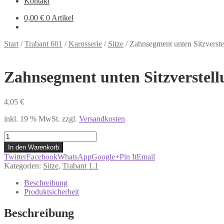
Kontakt
0,00
€
0 Artikel
Start
/
Trabant 601
/
Karosserie
/
Sitze
/
Zahnsegment unten Sitzverste
Zahnsegment unten Sitzverstell
4,05
€
inkl. 19 % MwSt.
zzgl.
Versandkosten
Zahnsegment
unten
In den Warenkorb
Sitzverstellung
Twitter
Facebook
WhatsApp
Google+
Pin It
Email
Trabant
Kategorien:
Sitze
,
Trabant 1.1
601
&
Beschreibung
1.1
Produktsicherheit
Menge
Beschreibung