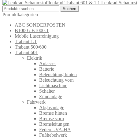
Lenkrad Schaumst
Suchen
Suchen
nach:
Produktkategorien
ABC SONDERPOSTEN
B1000 / B1000-1
Mobile Laserreinigung
Trabant 1.1
Trabant 500/600
Trabant 601
Elektrik
Anlasser
Batterie
Beleuchtung hinten
Beleuchtung vorn
Lichtmaschine
Schalter
Zündanlage
Fahrwerk
Abgasanlage
Bremse hinten
Bremse vorn
Bremsleitungen
Federn -VA-HA
Fußhebelwerk