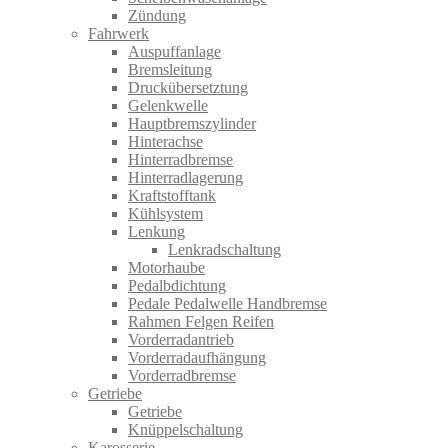
Zündung
Fahrwerk
Auspuffanlage
Bremsleitung
Druckübersetztung
Gelenkwelle
Hauptbremszylinder
Hinterachse
Hinterradbremse
Hinterradlagerung
Kraftstofftank
Kühlsystem
Lenkung
Lenkradschaltung
Motorhaube
Pedalbdichtung
Pedale Pedalwelle Handbremse
Rahmen Felgen Reifen
Vorderradantrieb
Vorderradaufhängung
Vorderradbremse
Getriebe
Getriebe
Knüppelschaltung
Karosserie