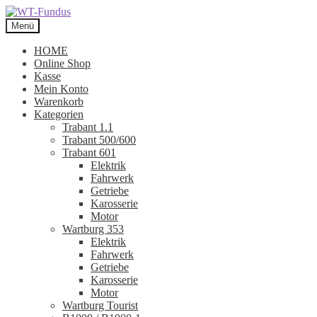
Zur
Zum
Navigation
Inhalt
Menü
springen
springen
HOME
Online Shop
Kasse
Mein Konto
Warenkorb
Kategorien
Trabant 1.1
Trabant 500/600
Trabant 601
Elektrik
Fahrwerk
Getriebe
Karosserie
Motor
Wartburg 353
Elektrik
Fahrwerk
Getriebe
Karosserie
Motor
Wartburg Tourist