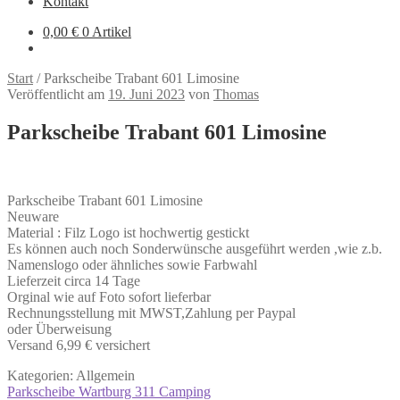
Kontakt
0,00
€
0 Artikel
Start
/
Parkscheibe Trabant 601 Limosine
Veröffentlicht am
19. Juni 2023
von
Thomas
Parkscheibe Trabant 601 Limosine
Parkscheibe Trabant 601 Limosine
Neuware
Material : Filz Logo ist hochwertig gestickt
Es können auch noch Sonderwünsche ausgeführt werden ,wie z.b.
Namenslogo oder ähnliches sowie Farbwahl
Lieferzeit circa 14 Tage
Orginal wie auf Foto sofort lieferbar
Rechnungsstellung mit MWST,Zahlung per Paypal
oder Überweisung
Versand 6,99 € versichert
Kategorien: Allgemein
Beitragsnavigation
Vorheriger
Parkscheibe Wartburg 311 Camping