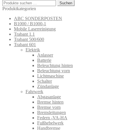
Beitrag:
Suchen
Suchen
nach:
Produktkategorien
ABC SONDERPOSTEN
B1000 / B1000-1
Mobile Laserreinigung
Trabant 1.1
Trabant 500/600
Trabant 601
Elektrik
Anlasser
Batterie
Beleuchtung hinten
Beleuchtung vorn
Lichtmaschine
Schalter
Zündanlage
Fahrwerk
Abgasanlage
Bremse hinten
Bremse vorn
Bremsleitungen
Federn -VA-HA
Fußhebelwerk
Handbremse