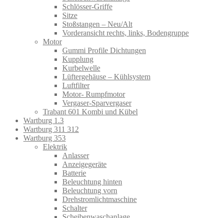
Schlösser-Griffe
Sitze
Stoßstangen – Neu/Alt
Vorderansicht rechts, links, Bodengruppe
Motor
Gummi Profile Dichtungen
Kupplung
Kurbelwelle
Lüftergehäuse – Kühlsystem
Luftfilter
Motor- Rumpfmotor
Vergaser-Sparvergaser
Trabant 601 Kombi und Kübel
Wartburg 1.3
Wartburg 311 312
Wartburg 353
Elektrik
Anlasser
Anzeigegeräte
Batterie
Beleuchtung hinten
Beleuchtung vorn
Drehstromlichtmaschine
Schalter
Scheibenwaschanlage