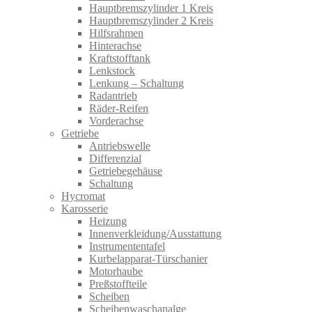
Hauptbremszylinder 1 Kreis
Hauptbremszylinder 2 Kreis
Hilfsrahmen
Hinterachse
Kraftstofftank
Lenkstock
Lenkung – Schaltung
Radantrieb
Räder-Reifen
Vorderachse
Getriebe
Antriebswelle
Differenzial
Getriebegehäuse
Schaltung
Hycromat
Karosserie
Heizung
Innenverkleidung/Ausstattung
Instrumententafel
Kurbelapparat-Türschanier
Motorhaube
Preßstoffteile
Scheiben
Scheibenwaschanalge