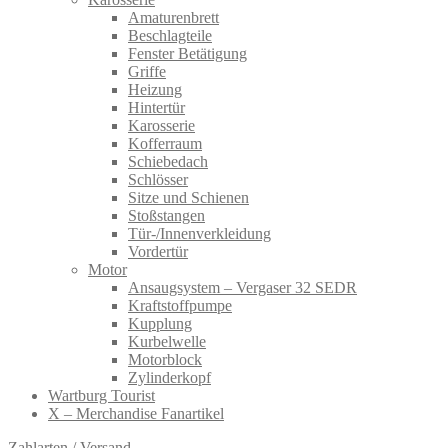
Amaturenbrett
Beschlagteile
Fenster Betätigung
Griffe
Heizung
Hintertür
Karosserie
Kofferraum
Schiebedach
Schlösser
Sitze und Schienen
Stoßstangen
Tür-/Innenverkleidung
Vordertür
Motor
Ansaugsystem – Vergaser 32 SEDR
Kraftstoffpumpe
Kupplung
Kurbelwelle
Motorblock
Zylinderkopf
Wartburg Tourist
X – Merchandise Fanartikel
Zahlarten / Versand