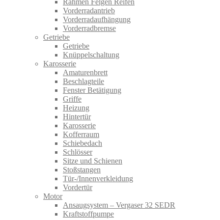
Rahmen Felgen Reifen
Vorderradantrieb
Vorderradaufhängung
Vorderradbremse
Getriebe
Getriebe
Knüppelschaltung
Karosserie
Amaturenbrett
Beschlagteile
Fenster Betätigung
Griffe
Heizung
Hintertür
Karosserie
Kofferraum
Schiebedach
Schlösser
Sitze und Schienen
Stoßstangen
Tür-/Innenverkleidung
Vordertür
Motor
Ansaugsystem – Vergaser 32 SEDR
Kraftstoffpumpe