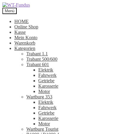
Zur
Zum
Navigation
Inhalt
Menü
springen
springen
HOME
Online Shop
Kasse
Mein Konto
Warenkorb
Kategorien
Trabant 1.1
Trabant 500/600
Trabant 601
Elektrik
Fahrwerk
Getriebe
Karosserie
Motor
Wartburg 353
Elektrik
Fahrwerk
Getriebe
Karosserie
Motor
Wartburg Tourist