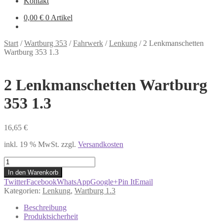
Kontakt
0,00
€
0 Artikel
Start
/
Wartburg 353
/
Fahrwerk
/
Lenkung
/
2 Lenkmanschetten
Wartburg 353 1.3
2 Lenkmanschetten Wartburg
353 1.3
16,65
€
inkl. 19 % MwSt.
zzgl.
Versandkosten
2
Lenkmanschetten
In den Warenkorb
Wartburg
Twitter
Facebook
WhatsApp
Google+
Pin It
Email
353
Kategorien:
Lenkung
,
Wartburg 1.3
1.3
Menge
Beschreibung
Produktsicherheit