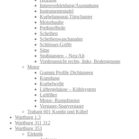
Innenverkleidung/Ausstattung
Instrumententafel
Kurbelapparat-Türschanier
Motorhaube
Preßstoffteile
Scheiben
Scheibenwaschanalge
Schlösser-Griffe
Sitze
Stoßstangen – Neu/Alt
Vorderansicht rechts, links, Bodengruppe
Motor
Gummi Profile Dichtungen
Kupplung
Kurbelwelle
Lüftergehäuse – Kühlsystem
Luftfilter
Motor- Rumpfmotor
Vergaser-Sparvergaser
Trabant 601 Kombi und Kübel
Wartburg 1.3
Wartburg 311 312
Wartburg 353
Elektrik