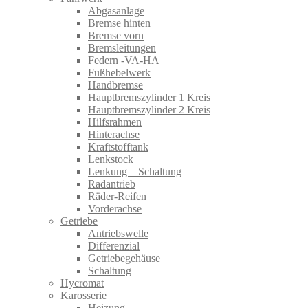
Abgasanlage
Bremse hinten
Bremse vorn
Bremsleitungen
Federn -VA-HA
Fußhebelwerk
Handbremse
Hauptbremszylinder 1 Kreis
Hauptbremszylinder 2 Kreis
Hilfsrahmen
Hinterachse
Kraftstofftank
Lenkstock
Lenkung – Schaltung
Radantrieb
Räder-Reifen
Vorderachse
Getriebe
Antriebswelle
Differenzial
Getriebegehäuse
Schaltung
Hycromat
Karosserie
Heizung