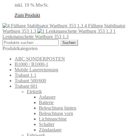
inkl. 19 % MwSt.
Zum Produkt
4 Füllung Stabilisator
Wartburg 353 1.3
1
Lenkmanschette Wartburg 353 1.3
Suchen
Suchen
nach:
Produktkategorien
ABC SONDERPOSTEN
B1000 / B1000-1
Mobile Laserreinigung
Trabant 1.1
Trabant 500/600
Trabant 601
Elektrik
Anlasser
Batterie
Beleuchtung hinten
Beleuchtung vorn
Lichtmaschine
Schalter
Zündanlage
Fahrwerk