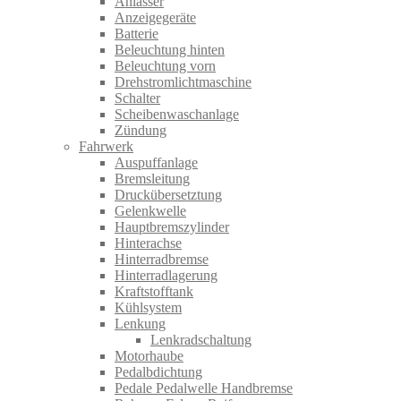
Anlasser
Anzeigegeräte
Batterie
Beleuchtung hinten
Beleuchtung vorn
Drehstromlichtmaschine
Schalter
Scheibenwaschanlage
Zündung
Fahrwerk
Auspuffanlage
Bremsleitung
Druckübersetztung
Gelenkwelle
Hauptbremszylinder
Hinterachse
Hinterradbremse
Hinterradlagerung
Kraftstofftank
Kühlsystem
Lenkung
Lenkradschaltung
Motorhaube
Pedalbdichtung
Pedale Pedalwelle Handbremse