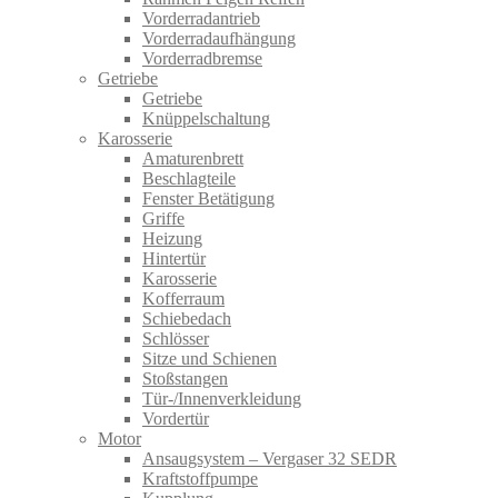
Vorderradantrieb
Vorderradaufhängung
Vorderradbremse
Getriebe
Getriebe
Knüppelschaltung
Karosserie
Amaturenbrett
Beschlagteile
Fenster Betätigung
Griffe
Heizung
Hintertür
Karosserie
Kofferraum
Schiebedach
Schlösser
Sitze und Schienen
Stoßstangen
Tür-/Innenverkleidung
Vordertür
Motor
Ansaugsystem – Vergaser 32 SEDR
Kraftstoffpumpe