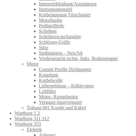
Innenverkleidung/Ausstattung
Instrumententafel
Kurbelapparat-Türschanier
Motorhaube
Preßstoffteile
Scheiben
Scheibenwaschanalge
Schlösser-Griffe
Sitze
Stoßstangen – Neu/Alt
Vorderansicht rechts, links, Bodengruppe
Motor
Gummi Profile Dichtungen
Kupplung
Kurbelwelle
Lüftergehäuse – Kühlsystem
Luftfilter
Motor- Rumpfmotor
Vergaser-Sparvergaser
Trabant 601 Kombi und Kübel
Wartburg 1.3
Wartburg 311 312
Wartburg 353
Elektrik
Anlasser