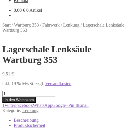
Kontakt
0,00
€
0 Artikel
Start
/
Wartburg 353
/
Fahrwerk
/
Lenkung
/
Lagerschale Lenksäule
Wartburg 353
Lagerschale Lenksäule
Wartburg 353
9,51
€
inkl. 19 % MwSt.
zzgl.
Versandkosten
Lagerschale
Lenksäule
In den Warenkorb
Wartburg
Twitter
Facebook
WhatsApp
Google+
Pin It
Email
353
Kategorie:
Lenkung
Menge
Beschreibung
Produktsicherheit