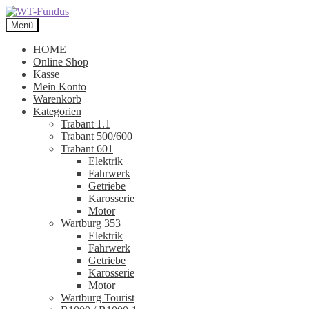
Zur
Zum
Navigation
Inhalt
Menü
springen
springen
HOME
Online Shop
Kasse
Mein Konto
Warenkorb
Kategorien
Trabant 1.1
Trabant 500/600
Trabant 601
Elektrik
Fahrwerk
Getriebe
Karosserie
Motor
Wartburg 353
Elektrik
Fahrwerk
Getriebe
Karosserie
Motor
Wartburg Tourist