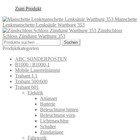
Zum Produkt
Manschette
Lenkmanschette Lenksäule Wartburg 353
Zündschloss
Schloss Zündung Wartburg 353
Suchen
Suchen
nach:
Produktkategorien
ABC SONDERPOSTEN
B1000 / B1000-1
Mobile Laserreinigung
Trabant 1.1
Trabant 500/600
Trabant 601
Elektrik
Anlasser
Batterie
Beleuchtung hinten
Beleuchtung vorn
Lichtmaschine
Schalter
Zündanlage
Fahrwerk