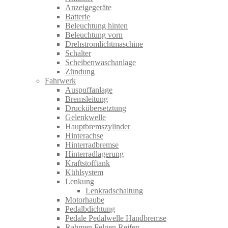
Anzeigegeräte
Batterie
Beleuchtung hinten
Beleuchtung vorn
Drehstromlichtmaschine
Schalter
Scheibenwaschanlage
Zündung
Fahrwerk
Auspuffanlage
Bremsleitung
Druckübersetztung
Gelenkwelle
Hauptbremszylinder
Hinterachse
Hinterradbremse
Hinterradlagerung
Kraftstofftank
Kühlsystem
Lenkung
Lenkradschaltung
Motorhaube
Pedalbdichtung
Pedale Pedalwelle Handbremse
Rahmen Felgen Reifen