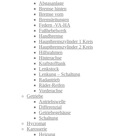
Abgasanlage
Bremse hinten
Bremse vorn
Bremsleitungen
Federn -VA-HA
Fußhebelwerk
Handbremse
Hauptbremszylinder 1 Kreis
Hauptbremszylinder 2 Kreis
Hilfsrahmen
Hinterachse
Kraftstofftank
Lenkstock
Lenkung – Schaltung
Radantrieb
Räder-Reifen
Vorderachse
Getriebe
Antriebswelle
Differenzial
Getriebegehäuse
Schaltung
Hycromat
Karosserie
Heizung