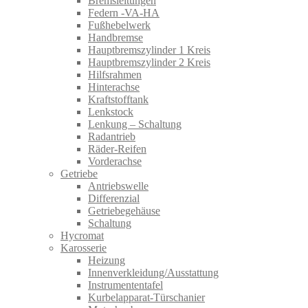
Bremsleitungen
Federn -VA-HA
Fußhebelwerk
Handbremse
Hauptbremszylinder 1 Kreis
Hauptbremszylinder 2 Kreis
Hilfsrahmen
Hinterachse
Kraftstofftank
Lenkstock
Lenkung – Schaltung
Radantrieb
Räder-Reifen
Vorderachse
Getriebe
Antriebswelle
Differenzial
Getriebegehäuse
Schaltung
Hycromat
Karosserie
Heizung
Innenverkleidung/Ausstattung
Instrumententafel
Kurbelapparat-Türschanier