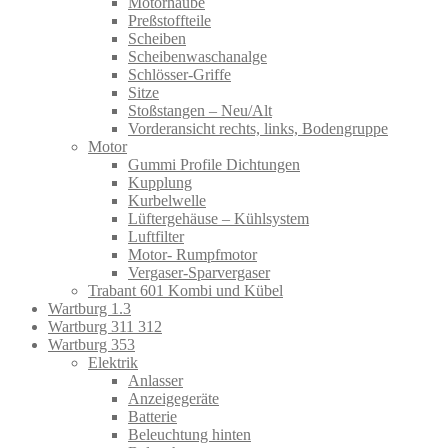
Motorhaube
Preßstoffteile
Scheiben
Scheibenwaschanalge
Schlösser-Griffe
Sitze
Stoßstangen – Neu/Alt
Vorderansicht rechts, links, Bodengruppe
Motor
Gummi Profile Dichtungen
Kupplung
Kurbelwelle
Lüftergehäuse – Kühlsystem
Luftfilter
Motor- Rumpfmotor
Vergaser-Sparvergaser
Trabant 601 Kombi und Kübel
Wartburg 1.3
Wartburg 311 312
Wartburg 353
Elektrik
Anlasser
Anzeigegeräte
Batterie
Beleuchtung hinten