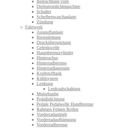
Beleuchtung vorn
Drehstromlichtmaschine
Schalter
Scheibenwaschanlage
Zündung
Fahrwerk
Auspuffanlage
Bremsleitung
Druckübersetztung
Gelenkwelle
Hauptbremszylinder
Hinterachse
Hinterradbremse
Hinterradlagerung
Kraftstofftank
Kühlsystem
Lenkung
Lenkradschaltung
Motorhaube
Pedalbdichtung
Pedale Pedalwelle Handbremse
Rahmen Felgen Reifen
Vorderradantrieb
Vorderradaufhängung
Vorderradbremse