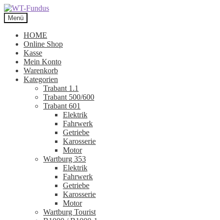
Zur
Zum
Navigation
Inhalt
Menü
springen
springen
HOME
Online Shop
Kasse
Mein Konto
Warenkorb
Kategorien
Trabant 1.1
Trabant 500/600
Trabant 601
Elektrik
Fahrwerk
Getriebe
Karosserie
Motor
Wartburg 353
Elektrik
Fahrwerk
Getriebe
Karosserie
Motor
Wartburg Tourist