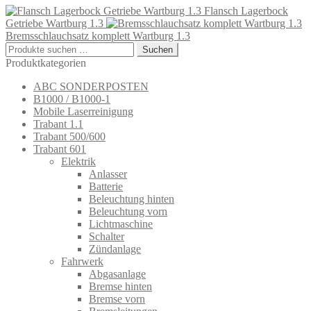
Flansch Lagerbock
Getriebe Wartburg 1.3
Bremsschlauchsatz komplett Wartburg 1.3
Suchen
Suchen
nach:
Produktkategorien
ABC SONDERPOSTEN
B1000 / B1000-1
Mobile Laserreinigung
Trabant 1.1
Trabant 500/600
Trabant 601
Elektrik
Anlasser
Batterie
Beleuchtung hinten
Beleuchtung vorn
Lichtmaschine
Schalter
Zündanlage
Fahrwerk
Abgasanlage
Bremse hinten
Bremse vorn