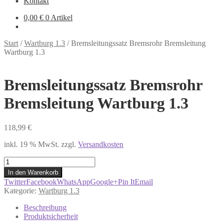
Kontakt
0,00
€
0 Artikel
Start
/
Wartburg 1.3
/
Bremsleitungssatz Bremsrohr Bremsleitung
Wartburg 1.3
Bremsleitungssatz Bremsrohr
Bremsleitung Wartburg 1.3
118,99
€
inkl. 19 % MwSt.
zzgl.
Versandkosten
Bremsleitungssatz
Bremsrohr
In den Warenkorb
Bremsleitung
Twitter
Facebook
WhatsApp
Google+
Pin It
Email
Wartburg
Kategorie:
Wartburg 1.3
1.3
Menge
Beschreibung
Produktsicherheit