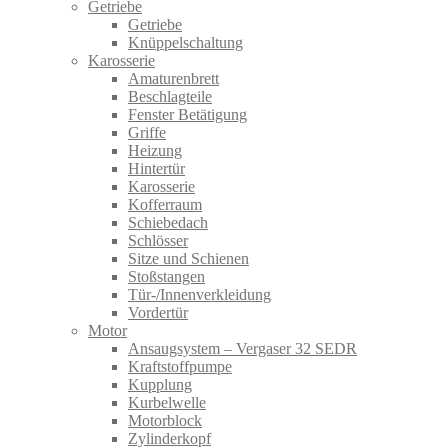
Getriebe
Getriebe
Knüppelschaltung
Karosserie
Amaturenbrett
Beschlagteile
Fenster Betätigung
Griffe
Heizung
Hintertür
Karosserie
Kofferraum
Schiebedach
Schlösser
Sitze und Schienen
Stoßstangen
Tür-/Innenverkleidung
Vordertür
Motor
Ansaugsystem – Vergaser 32 SEDR
Kraftstoffpumpe
Kupplung
Kurbelwelle
Motorblock
Zylinderkopf