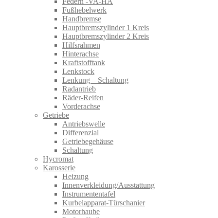
Federn -VA-HA
Fußhebelwerk
Handbremse
Hauptbremszylinder 1 Kreis
Hauptbremszylinder 2 Kreis
Hilfsrahmen
Hinterachse
Kraftstofftank
Lenkstock
Lenkung – Schaltung
Radantrieb
Räder-Reifen
Vorderachse
Getriebe
Antriebswelle
Differenzial
Getriebegehäuse
Schaltung
Hycromat
Karosserie
Heizung
Innenverkleidung/Ausstattung
Instrumententafel
Kurbelapparat-Türschanier
Motorhaube