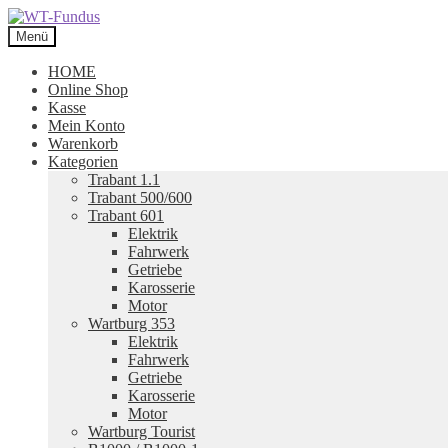
Zur
Zum
Navigation
Inhalt
Menü
springen
springen
HOME
Online Shop
Kasse
Mein Konto
Warenkorb
Kategorien
Trabant 1.1
Trabant 500/600
Trabant 601
Elektrik
Fahrwerk
Getriebe
Karosserie
Motor
Wartburg 353
Elektrik
Fahrwerk
Getriebe
Karosserie
Motor
Wartburg Tourist