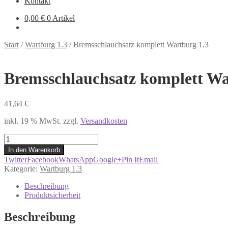
Kontakt
0,00
€
0 Artikel
Start
/
Wartburg 1.3
/
Bremsschlauchsatz komplett Wartburg 1.3
Bremsschlauchsatz komplett Wa
41,64
€
inkl. 19 % MwSt.
zzgl.
Versandkosten
Bremsschlauchsatz
komplett
In den Warenkorb
Wartburg
Twitter
Facebook
WhatsApp
Google+
Pin It
Email
1.3
Kategorie:
Wartburg 1.3
Menge
Beschreibung
Produktsicherheit
Beschreibung