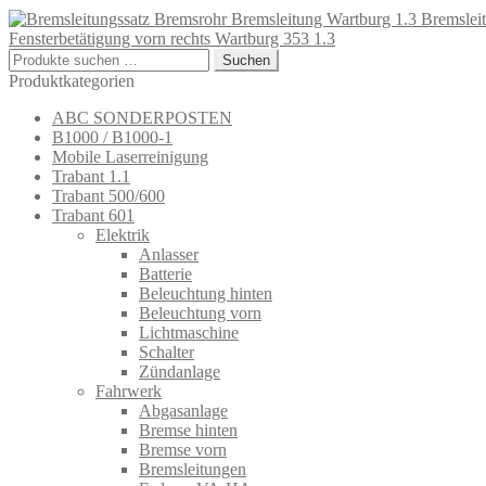
Bremslei
Fensterbetätigung vorn rechts Wartburg 353 1.3
Suchen
Suchen
nach:
Produktkategorien
ABC SONDERPOSTEN
B1000 / B1000-1
Mobile Laserreinigung
Trabant 1.1
Trabant 500/600
Trabant 601
Elektrik
Anlasser
Batterie
Beleuchtung hinten
Beleuchtung vorn
Lichtmaschine
Schalter
Zündanlage
Fahrwerk
Abgasanlage
Bremse hinten
Bremse vorn
Bremsleitungen