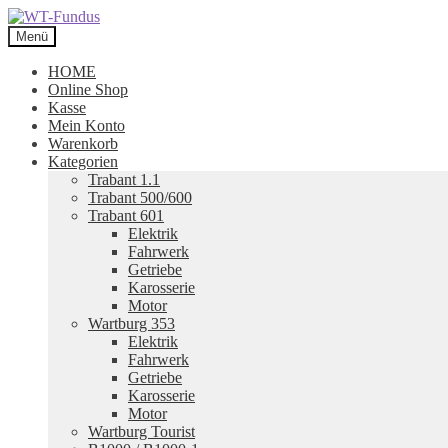
Zur
Zum
Navigation
Inhalt
Menü
springen
springen
HOME
Online Shop
Kasse
Mein Konto
Warenkorb
Kategorien
Trabant 1.1
Trabant 500/600
Trabant 601
Elektrik
Fahrwerk
Getriebe
Karosserie
Motor
Wartburg 353
Elektrik
Fahrwerk
Getriebe
Karosserie
Motor
Wartburg Tourist