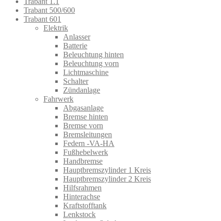
Trabant 1.1
Trabant 500/600
Trabant 601
Elektrik
Anlasser
Batterie
Beleuchtung hinten
Beleuchtung vorn
Lichtmaschine
Schalter
Zündanlage
Fahrwerk
Abgasanlage
Bremse hinten
Bremse vorn
Bremsleitungen
Federn -VA-HA
Fußhebelwerk
Handbremse
Hauptbremszylinder 1 Kreis
Hauptbremszylinder 2 Kreis
Hilfsrahmen
Hinterachse
Kraftstofftank
Lenkstock