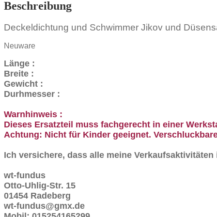
353
Beschreibung
Menge
Deckeldichtung und Schwimmer Jikov und Düsensa
Neuware
Länge :
Breite :
Gewicht :
Durhmesser :
Warnhinweis :
Dieses Ersatzteil muss fachgerecht in einer Werkst
Achtung: Nicht für Kinder geeignet. Verschluckbare
Ich versichere, dass alle meine Verkaufsaktivitäte
wt-fundus
Otto-Uhlig-Str. 15
01454 Radeberg
wt-fundus@gmx.de
Mobil: 015254165299