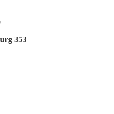
3
urg 353