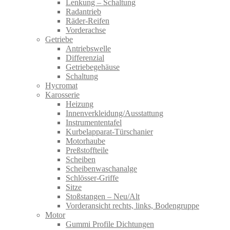
Lenkung – Schaltung
Radantrieb
Räder-Reifen
Vorderachse
Getriebe
Antriebswelle
Differenzial
Getriebegehäuse
Schaltung
Hycromat
Karosserie
Heizung
Innenverkleidung/Ausstattung
Instrumententafel
Kurbelapparat-Türschanier
Motorhaube
Preßstoffteile
Scheiben
Scheibenwaschanalge
Schlösser-Griffe
Sitze
Stoßstangen – Neu/Alt
Vorderansicht rechts, links, Bodengruppe
Motor
Gummi Profile Dichtungen