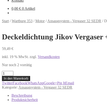
Kontakt
0,00
€
0 Artikel
Start
/
Wartburg 353
/
Motor
/
Ansaugsystem - Vergaser 32 SEDR
/
D
Deckeldichtung Jikov Vergaser
59,49
€
inkl. 19 % MwSt.
zzgl.
Versandkosten
Nur noch 2 vorrätig
Deckeldichtung
Jikov
In den Warenkorb
Vergaser
Twitter
Facebook
WhatsApp
Google+
Pin It
Email
+
Kategorie:
Ansaugsystem - Vergaser 32 SEDR
Schwimmer
+
Beschreibung
Düsensatz
Produktsicherheit
Wartburg