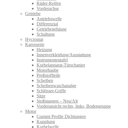
Räder-Reifen
Vorderachse
Getriebe
Antriebswelle
Differenzial
Getriebegehäuse
Schaltung
Hycromat
Karosserie
Heizung
Innenverkleidung/Ausstattung
Instrumententafel
Kurbelapparat-Türschanier
Motorhaube
Preßstoffteile
Scheiben
Scheibenwaschanalge
Schlösser-Griffe
Sitze
Stoßstangen – Neu/Alt
Vorderansicht rechts, links, Bodengruppe
Motor
Gummi Profile Dichtungen
Kupplung
Kurbelwelle