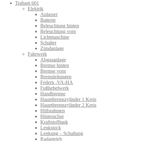
Trabant 601
Elektrik
Anlasser
Batterie
Beleuchtung hinten
Beleuchtung vorn
Lichtmaschine
Schalter
Zündanlage
Fahrwerk
Abgasanlage
Bremse hinten
Bremse vorn
Bremsleitungen
Federn -VA-HA
Fußhebelwerk
Handbremse
Hauptbremszylinder 1 Kreis
Hauptbremszylinder 2 Kreis
Hilfsrahmen
Hinterachse
Kraftstofftank
Lenkstock
Lenkung – Schaltung
Radantrieb