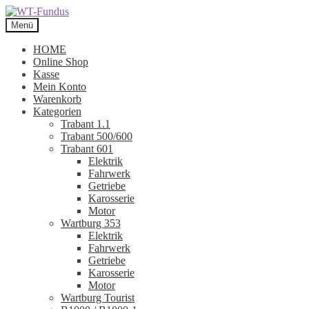
Zur
Zum
Navigation
Inhalt
Menü
springen
springen
HOME
Online Shop
Kasse
Mein Konto
Warenkorb
Kategorien
Trabant 1.1
Trabant 500/600
Trabant 601
Elektrik
Fahrwerk
Getriebe
Karosserie
Motor
Wartburg 353
Elektrik
Fahrwerk
Getriebe
Karosserie
Motor
Wartburg Tourist