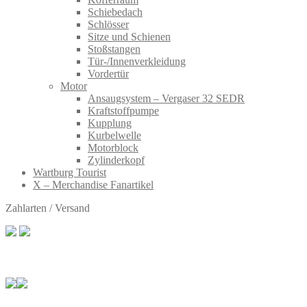
Schiebedach
Schlösser
Sitze und Schienen
Stoßstangen
Tür-/Innenverkleidung
Vordertür
Motor
Ansaugsystem – Vergaser 32 SEDR
Kraftstoffpumpe
Kupplung
Kurbelwelle
Motorblock
Zylinderkopf
Wartburg Tourist
X – Merchandise Fanartikel
Zahlarten / Versand