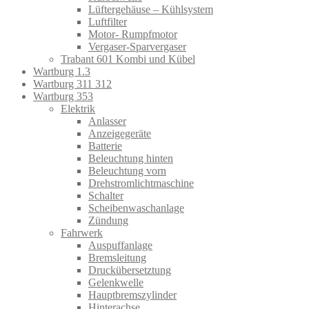
Lüftergehäuse – Kühlsystem
Luftfilter
Motor- Rumpfmotor
Vergaser-Sparvergaser
Trabant 601 Kombi und Kübel
Wartburg 1.3
Wartburg 311 312
Wartburg 353
Elektrik
Anlasser
Anzeigegeräte
Batterie
Beleuchtung hinten
Beleuchtung vorn
Drehstromlichtmaschine
Schalter
Scheibenwaschanlage
Zündung
Fahrwerk
Auspuffanlage
Bremsleitung
Druckübersetztung
Gelenkwelle
Hauptbremszylinder
Hinterachse