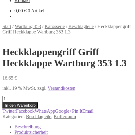
Kontakt
0,00
€
0 Artikel
Start
/
Wartburg 353
/
Karosserie
/
Beschlagteile
/
Heckklappengriff
Griff Heckklappe Wartburg 353 1.3
Heckklappengriff Griff
Heckklappe Wartburg 353 1.3
16,65
€
inkl. 19 % MwSt.
zzgl.
Versandkosten
Heckklappengriff
Griff
In den Warenkorb
Heckklappe
Twitter
Facebook
WhatsApp
Google+
Pin It
Email
Wartburg
Kategorien:
Beschlagteile
,
Kofferraum
353
1.3
Beschreibung
Menge
Produktsicherheit