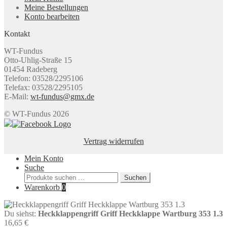
Meine Bestellungen
Konto bearbeiten
Kontakt
WT-Fundus
Otto-Uhlig-Straße 15
01454 Radeberg
Telefon: 03528/2295106
Telefax: 03528/2295105
E-Mail:
wt-fundus@gmx.de
© WT-Fundus 2026
Vertrag widerrufen
Mein Konto
Suche
Suchen
Suchen
nach:
Warenkorb
0
Du siehst:
Heckklappengriff Griff Heckklappe Wartburg 353 1.3
16,65
€