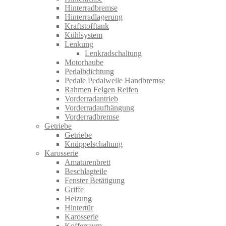
Hinterradbremse
Hinterradlagerung
Kraftstofftank
Kühlsystem
Lenkung
Lenkradschaltung
Motorhaube
Pedalbdichtung
Pedale Pedalwelle Handbremse
Rahmen Felgen Reifen
Vorderradantrieb
Vorderradaufhängung
Vorderradbremse
Getriebe
Getriebe
Knüppelschaltung
Karosserie
Amaturenbrett
Beschlagteile
Fenster Betätigung
Griffe
Heizung
Hintertür
Karosserie
Kofferraum