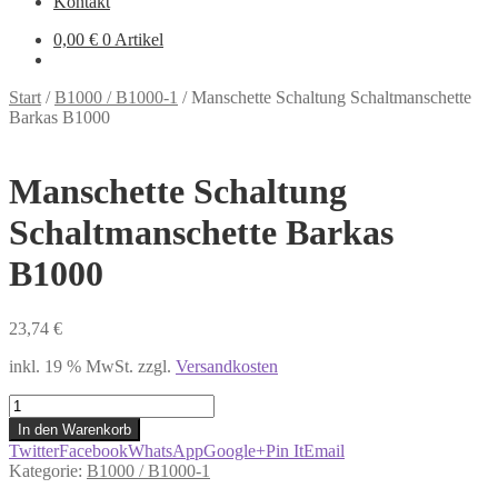
Kontakt
0,00
€
0 Artikel
Start
/
B1000 / B1000-1
/
Manschette Schaltung Schaltmanschette
Barkas B1000
Manschette Schaltung
Schaltmanschette Barkas
B1000
23,74
€
inkl. 19 % MwSt.
zzgl.
Versandkosten
Manschette
Schaltung
In den Warenkorb
Schaltmanschette
Twitter
Facebook
WhatsApp
Google+
Pin It
Email
Barkas
Kategorie:
B1000 / B1000-1
B1000