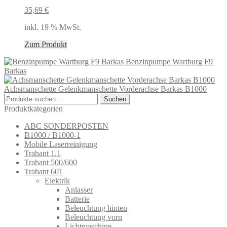
35,69
€
inkl. 19 % MwSt.
Zum Produkt
Benzinpumpe Wartburg F9
Barkas
Achsmanschette Gelenkmanschette Vorderachse Barkas B1000
Suchen
Suchen
nach:
Produktkategorien
ABC SONDERPOSTEN
B1000 / B1000-1
Mobile Laserreinigung
Trabant 1.1
Trabant 500/600
Trabant 601
Elektrik
Anlasser
Batterie
Beleuchtung hinten
Beleuchtung vorn
Lichtmaschine