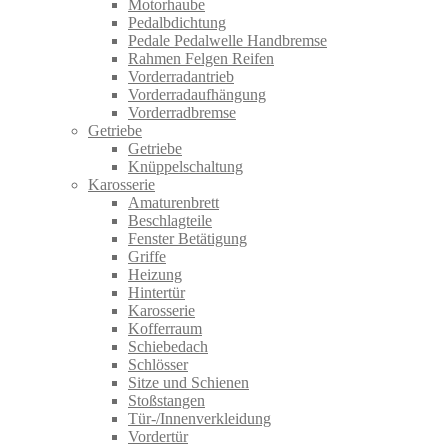
Motorhaube
Pedalbdichtung
Pedale Pedalwelle Handbremse
Rahmen Felgen Reifen
Vorderradantrieb
Vorderradaufhängung
Vorderradbremse
Getriebe
Getriebe
Knüppelschaltung
Karosserie
Amaturenbrett
Beschlagteile
Fenster Betätigung
Griffe
Heizung
Hintertür
Karosserie
Kofferraum
Schiebedach
Schlösser
Sitze und Schienen
Stoßstangen
Tür-/Innenverkleidung
Vordertür