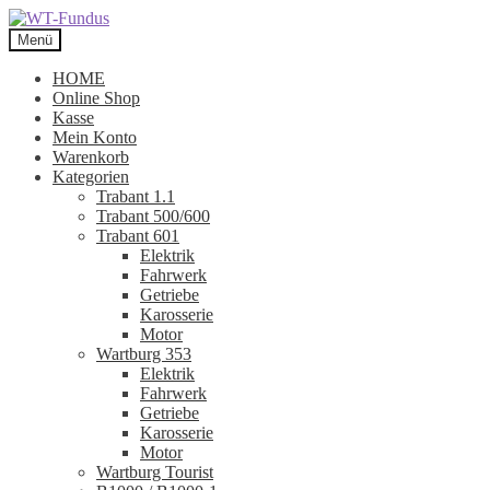
Zur
Zum
Navigation
Inhalt
Menü
springen
springen
HOME
Online Shop
Kasse
Mein Konto
Warenkorb
Kategorien
Trabant 1.1
Trabant 500/600
Trabant 601
Elektrik
Fahrwerk
Getriebe
Karosserie
Motor
Wartburg 353
Elektrik
Fahrwerk
Getriebe
Karosserie
Motor
Wartburg Tourist