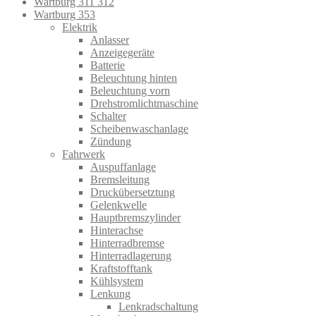
Wartburg 311 312
Wartburg 353
Elektrik
Anlasser
Anzeigegeräte
Batterie
Beleuchtung hinten
Beleuchtung vorn
Drehstromlichtmaschine
Schalter
Scheibenwaschanlage
Zündung
Fahrwerk
Auspuffanlage
Bremsleitung
Druckübersetztung
Gelenkwelle
Hauptbremszylinder
Hinterachse
Hinterradbremse
Hinterradlagerung
Kraftstofftank
Kühlsystem
Lenkung
Lenkradschaltung