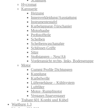
Schaltung
Hycromat
Karosserie
Heizung
Innenverkleidung/Ausstattung
Instrumententafel
Kurbelapparat-Türschanier
Motorhaube
Preßstoffteile
Scheiben
Scheibenwaschanalge
Schlösser-Griffe
Sitze
Stoßstangen – Neu/Alt
Vorderansicht rechts, links, Bodengruppe
Motor
Gummi Profile Dichtungen
Kupplung
Kurbelwelle
Lüftergehäuse – Kühlsystem
Luftfilter
Motor- Rumpfmotor
Vergaser-Sparvergaser
Trabant 601 Kombi und Kübel
Wartburg 1.3