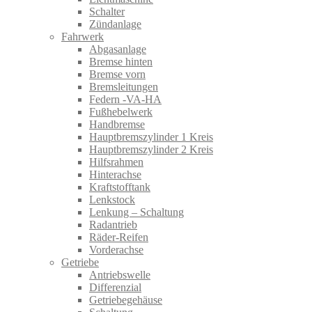
Schalter
Zündanlage
Fahrwerk
Abgasanlage
Bremse hinten
Bremse vorn
Bremsleitungen
Federn -VA-HA
Fußhebelwerk
Handbremse
Hauptbremszylinder 1 Kreis
Hauptbremszylinder 2 Kreis
Hilfsrahmen
Hinterachse
Kraftstofftank
Lenkstock
Lenkung – Schaltung
Radantrieb
Räder-Reifen
Vorderachse
Getriebe
Antriebswelle
Differenzial
Getriebegehäuse